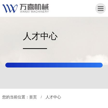
人才中心
首
页
关
于
我
们
产
品
您的当前位置：
首页
/
人才中心
中
心