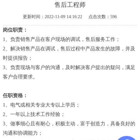
售后工程师
新
闻
更新时间：2022-11-09 14:16:22 点击次数：596
中
岗位职责：
心
1、负责销售产品在客户现场的调试，售后服务工作；
应
2、解决销售产品在调试，售后过程中产品发生的故障，并及
用
时提供报告；
行
业
3、负责现场与客户的沟通，及时解决客户提出的疑问，满足
客户合理要求。
工
程
任职资格：
案
例
1、电气或相关专业大专以上学历；
2、一年以上技术工作经验；
联
3、做事细心且有耐心，积极主动，富于创造力，具备良好的
系
沟通和协调能力；
我
们