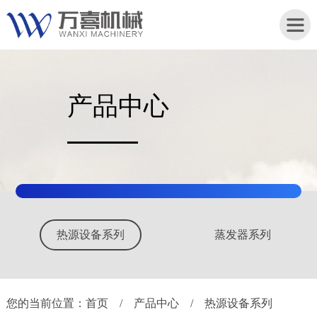
产品中心
首
页
关
于
我
们
列
蒸发器系列
其他设备系列
产
品
中
心
您的当前位置：
首页
/
产品中心
/
热源设备系列