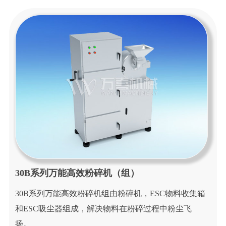
新
闻
中
心
应
用
行
业
工
程
案
例
30B系列万能高效粉碎机（组）
联
30B系列万能高效粉碎机组由粉碎机，ESC物料收集箱
系
和ESC吸尘器组成，解决物料在粉碎过程中粉尘飞
我
扬。
们