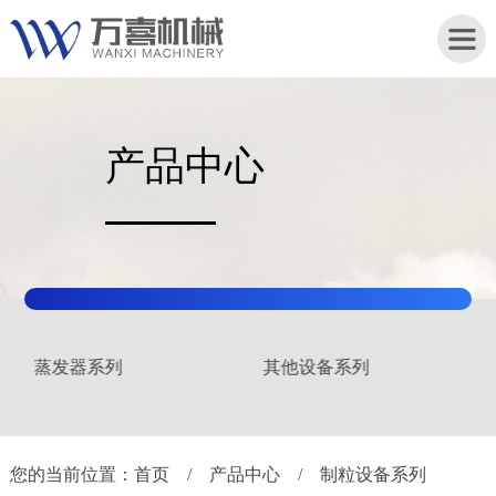
产品中心
首
页
关
于
我
们
其他设备系列
产
品
中
心
您的当前位置：
首页
/
产品中心
/
制粒设备系列