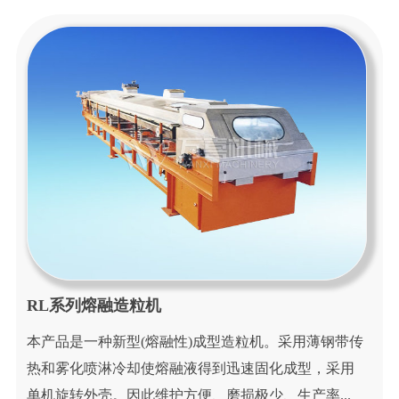
新
闻
中
心
应
用
行
业
工
程
案
例
RL系列熔融造粒机
联
本产品是一种新型(熔融性)成型造粒机。采用薄钢带传
系
热和雾化喷淋冷却使熔融液得到迅速固化成型，采用
我
单机旋转外壳。因此维护方便、磨损极少、生产率...
们