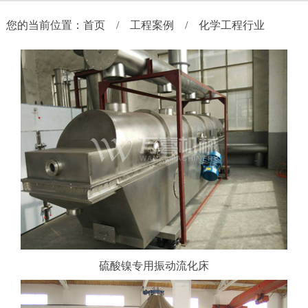
新
您的当前位置：
首页
/
工程案例
/
化学工程行业
闻
中
心
应
用
行
业
工
程
案
例
联
硫酸镍专用振动流化床
系
我
们