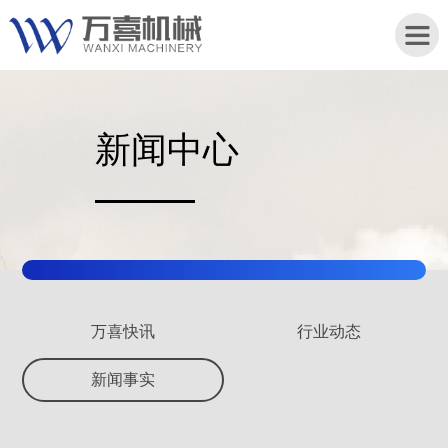
新闻中心
首
页
关
于
我
们
万喜快讯
行业动态
产
新闻事实
品
中
心