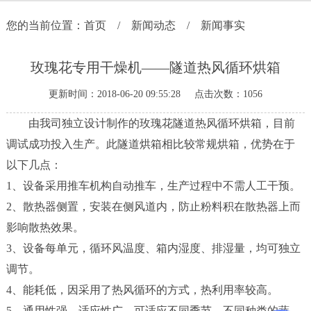
新
您的当前位置：
首页
/
新闻动态
/
新闻事实
闻
中
玫瑰花专用干燥机——隧道热风循环烘箱
心
更新时间：2018-06-20 09:55:28 点击次数：1056
应
用
由我司独立设计制作的玫瑰花隧道热风循环烘箱，目前
行
调试成功投入生产。此隧道烘箱相比较常规烘箱，优势在于
业
以下几点：
工
1、设备采用推车机构自动推车，生产过程中不需人工干预。
程
2、散热器侧置，安装在侧风道内，防止粉料积在散热器上而
案
影响散热效果。
例
3、设备每单元，循环风温度、箱内湿度、排湿量，均可独立
联
调节。
系
4、能耗低，因采用了热风循环的方式，热利用率较高。
我
们
5、通用性强，适应性广，可适应不同季节、不同种类的蔬