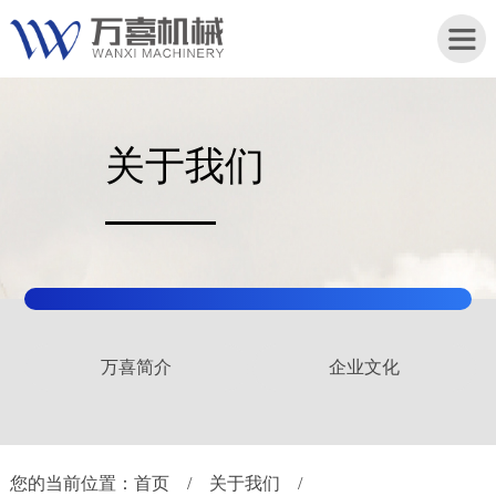
关于我们
首
页
关
于
我
们
万喜简介
企业文化
产
品
中
心
您的当前位置：
首页
/
关于我们
/