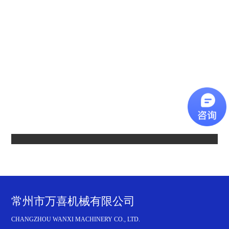
新
闻
中
心
应
用
行
业
工
程
案
例
联
常州市万喜机械有限公司
系
我
CHANGZHOU WANXI MACHINERY CO., LTD.
们